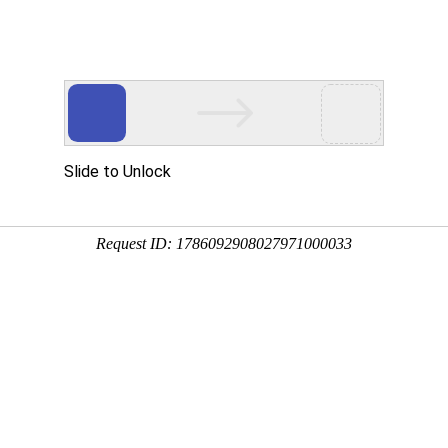
专业办理：报纸夹报、刊登报纸广告
报
夹报广告
广告类型
工商广告
专栏广告报价
关