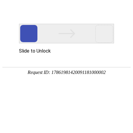
登报首页
证件遗失登报
报刊订阅
分类广告登报
夹报
格式模板