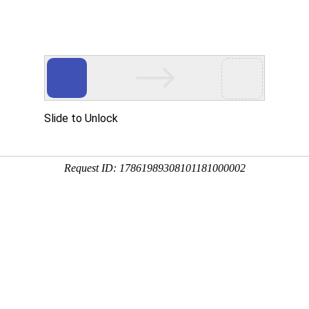
深圳登报订报、遗失声明公告、夹报
分类广告登报
夹报广告
广告类型
工商广告
专栏