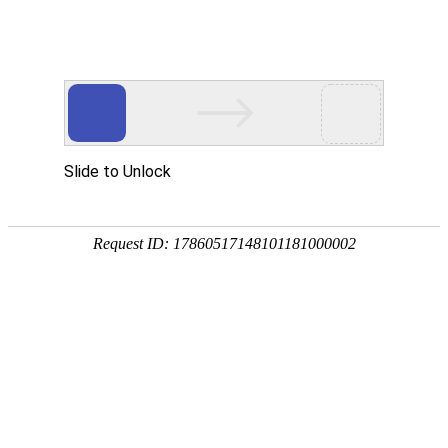
登报首页
证件遗失登报
报刊订阅
分类广告登报
夹报
格式模板